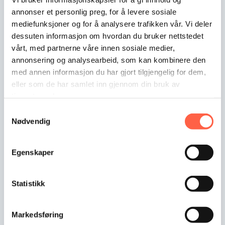
voidaan…
annonser et personlig preg, for å levere sosiale
mediefunksjoner og for å analysere trafikken vår. Vi deler
dessuten informasjon om hvordan du bruker nettstedet
vårt, med partnerne våre innen sosiale medier,
annonsering og analysearbeid, som kan kombinere den
med annen informasjon du har gjort tilgjengelig for dem,
eller som de har samlet inn gjennom din bruk av
tjenestene deres.
Samtykkevalg
Nødvendig
Egenskaper
Pyöröportti Carousel
Statistikk
Pyöröportti soveltuu erinomaisesti paikkohin joissa
henkilökulkua tulee valvoa.…
Markedsføring