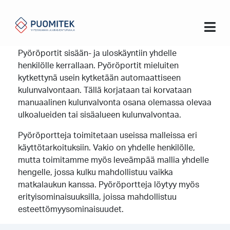
Koti
Pyöröportti
Pyöröportti
Pyöröportit sisään- ja uloskäyntiin yhdelle
henkilölle kerrallaan. Pyöröportit mieluiten
kytkettynä usein kytketään automaattiseen
kulunvalvontaan. Tällä korjataan tai korvataan
manuaalinen kulunvalvonta osana olemassa olevaa
ulkoalueiden tai sisäalueen kulunvalvontaa.
Pyöröportteja toimitetaan useissa malleissa eri
käyttötarkoituksiin. Vakio on yhdelle henkilölle,
mutta toimitamme myös leveämpää mallia yhdelle
hengelle, jossa kulku mahdollistuu vaikka
matkalaukun kanssa. Pyöröportteja löytyy myös
erityisominaisuuksilla, joissa mahdollistuu
esteettömyysominaisuudet.