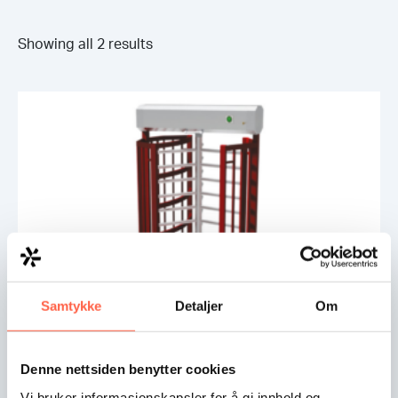
Showing all 2 results
Samtykke
Detaljer
Om
Pyöröportti HHT3
Denne nettsiden benytter cookies
Pyöröportti on suunniteltu jatkuvaan käyttöön ja sitä
Vi bruker informasjonskapsler for å gi innhold og