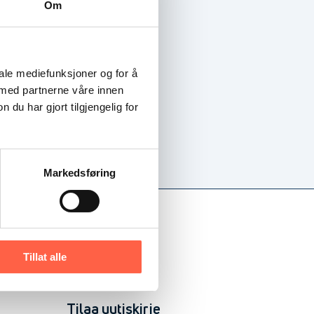
Om
iale mediefunksjoner og for å
 med partnerne våre innen
u har gjort tilgjengelig for
Markedsføring
Tillat alle
Tilaa uutiskirje