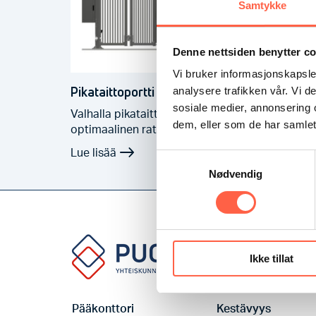
Samtykke
Denne nettsiden benytter c
Vi bruker informasjonskapsler
Pikataittoportti Valhalla HDG
analysere trafikken vår. Vi 
sosiale medier, annonsering 
Valhalla pikataittoportti on
dem, eller som de har samlet
optimaalinen ratkaisu
sisäänkäynneille, joilla on…
Samtykkevalg
Nødvendig
Ikke tillat
Pääkonttori
Kestävyys