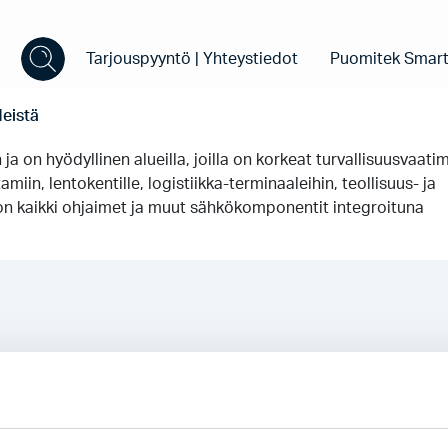
Tarjouspyyntö | Yhteystiedot
Puomitek Smart
eistä
sisijaisesti suljettuja ja avataan vain sisään- ja uloskäyntiä v
 ja on hyödyllinen alueilla, joilla on korkeat turvallisuusvaati
amiin, lentokentille, logistiikka-terminaaleihin, teollisuus- ja
sa on kaikki ohjaimet ja muut sähkökomponentit integroituna