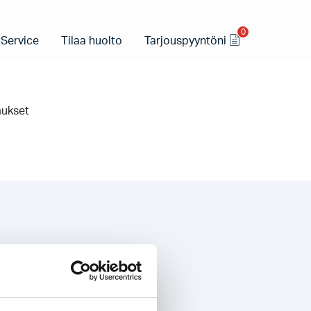
0
Service
Tilaa huolto
Tarjouspyyntöni
arten.
mukset