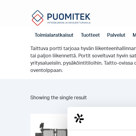
Koti
Portit
Pikataittoportti
Pikataittoportti
Toimialaratkaisut
Tuotteet
Palvelut
M
Taittoovia käytetään usein alueilla, jotka ovat en
Taittuva portti tarjoaa hyvän liikenteenhallinnan
tai paljon liikennettä. Portit soveltuvat hyvin sat
yritysalueisiin, pysäköintitiloihin. Taitto-ovis
oventolppaan.
Showing the single result