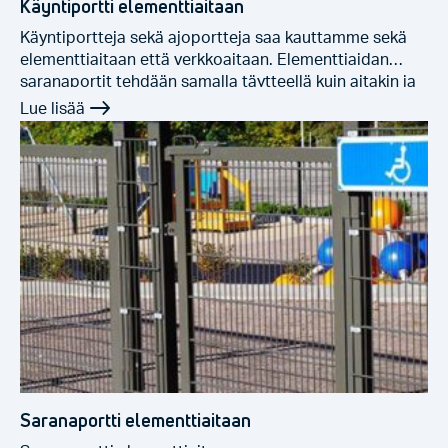
Käyntiportti elementtiaitaan
Käyntiportteja sekä ajoportteja saa kauttamme sekä
elementtiaitaan että verkkoaitaan. Elementtiaidan
saranaportit tehdään samalla täytteellä kuin aitakin ja
maalataan samaan sävyyn aidan kanssa. Portit
hitsataan raakamateriaalista ja kuumasinkitään ennen
maalausta. Päiväkotiaidoissa portit varustetaan
päiväkotisäädösten mukaisilla lukituksilla.
Verkkoaitojen saranaportit ovat alumiinirunkoisia ja
niissä on vakiona verkkotäyte. Saranaportteja saa
myös muilla täytteillä ja tarvittaessa myös maalattuna.
Saranaporteilla saadaan […]
Saranaportti elementtiaitaan