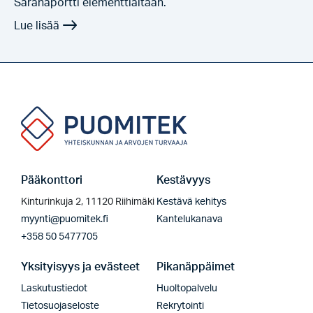
Saranaportti elementtiaitaan.
Pääkonttori
Kestävyys
Kinturinkuja 2, 11120 Riihimäki
Kestävä kehitys
myynti@puomitek.fi
Kantelukanava
+358 50 5477705
Yksityisyys ja evästeet
Pikanäppäimet
Laskutustiedot
Huoltopalvelu
Tietosuojaseloste
Rekrytointi