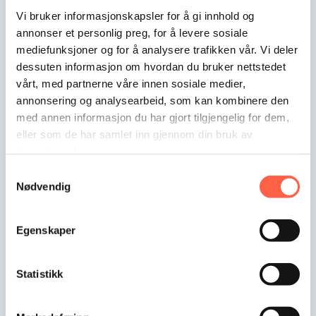
Vi bruker informasjonskapsler for å gi innhold og
annonser et personlig preg, for å levere sosiale
mediefunksjoner og for å analysere trafikken vår. Vi deler
dessuten informasjon om hvordan du bruker nettstedet
vårt, med partnerne våre innen sosiale medier,
annonsering og analysearbeid, som kan kombinere den
med annen informasjon du har gjort tilgjengelig for dem,
Saranaportti verkkoaitaan
eller som de har samlet inn gjennom din bruk av
Käyntiportteja sekä ajoportteja saa kauttamme sekä
tjenestene deres.
elementtiaitaan että…
Samtykkevalg
Nødvendig
Egenskaper
Statistikk