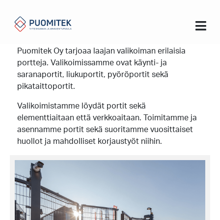
Koti
Portit
Portit
Puomitek Oy tarjoaa laajan valikoiman erilaisia
portteja. Valikoimissamme ovat käynti- ja
saranaportit, liukuportit, pyöröportit sekä
pikataittoportit.
Valikoimistamme löydät portit sekä
elementtiaitaan että verkkoaitaan. Toimitamme ja
asennamme portit sekä suoritamme vuosittaiset
huollot ja mahdolliset korjaustyöt niihin.