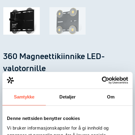
360 Magneettikiinnike LED-
valotornille
Voimakas magneettikiinnike voidaan asentaa mastoon,
konttiin, oveen tai vastaavaan. LED-valo on helppo
kiinnittää magneettikiinnikkeeseen.
Samtykke
Detaljer
Om
Lue yksityiskohtainen tuotekuvaus
Denne nettsiden benytter cookies
Lisää tarjouspyyntöön
Vi bruker informasjonskapsler for å gi innhold og
annonser et personlig preg, for å levere sosiale