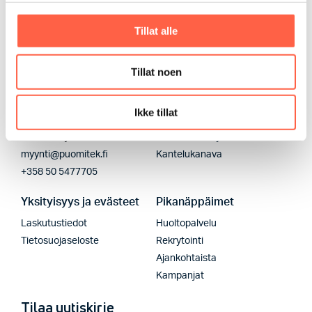
Tillat alle
Tillat noen
Ikke tillat
Pääkonttori
Kestävyys
Kinturinkuja 2, 11120 Riihimäki
Kestävä kehitys
myynti@puomitek.fi
Kantelukanava
+358 50 5477705
Yksityisyys ja evästeet
Pikanäppäimet
Laskutustiedot
Huoltopalvelu
Tietosuojaseloste
Rekrytointi
Ajankohtaista
Kampanjat
Tilaa uutiskirje