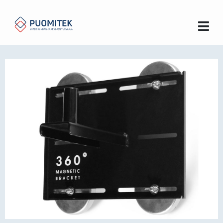
Koti
LED työvalot ja valotornit
LED-nauhat
360
Magneettikiinnike LED-valotornille