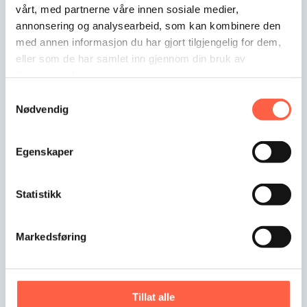
vårt, med partnerne våre innen sosiale medier,
annonsering og analysearbeid, som kan kombinere den
med annen informasjon du har gjort tilgjengelig for dem,
eller som de har samlet inn gjennom din bruk av
tjenestene deres.
Samtykkevalg
Nødvendig
Egenskaper
Statistikk
Garda M-Flex 750, 25m LED
Markedsføring
Nemko-hyväksytty 25 metrin pituinen LED-nauha. Tätä
tyyppiä voidaan…
Tillat alle