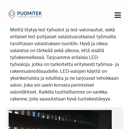
Koti
LED työvalot ja valotornit
LED työvalot ja valotornit
Meiltä löytyy led-työvalot ja led-valonauhat, sekä
erilaiset led-pohjaiset valaistusratkaisut työmailla
tarvittavan valaistuksen luontiin. Hyvä ja oikea
valaistus on tärkeää sekä ulkona, että sisällä
työskennellessä. Tarjoamme erilaisia ​​LED-
työvaloja, jotka on tarkoitettu erityisesti työmaa- ja
rakennusteollisuudelle. LED-valojen käyttö on
yksinkertaista ja edullista ja ne tarjoavat tehokkaan
valon, joka voi usein korvata perinteiset
valonlähteet. Kaikilla tuotteillamme on vankka
rakenne, jolla saavutetaan hyvä tuotekestävyys.