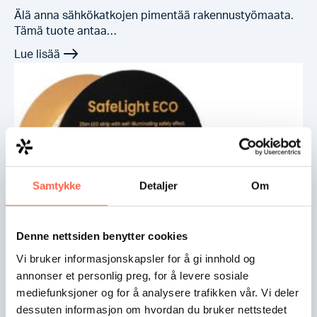
Älä anna sähkökatkojen pimentää rakennustyömaata.
Tämä tuote antaa…
Samtykke
Detaljer
Om
Denne nettsiden benytter cookies
Vi bruker informasjonskapsler for å gi innhold og
Garda SafeLight ECO 2x25m
annonser et personlig preg, for å levere sosiale
mediefunksjoner og for å analysere trafikken vår. Vi deler
Nemkon hyväksymä rumpu integroidulla 25 m:n
dessuten informasjon om hvordan du bruker nettstedet
takavalolla. Toimitetaan…