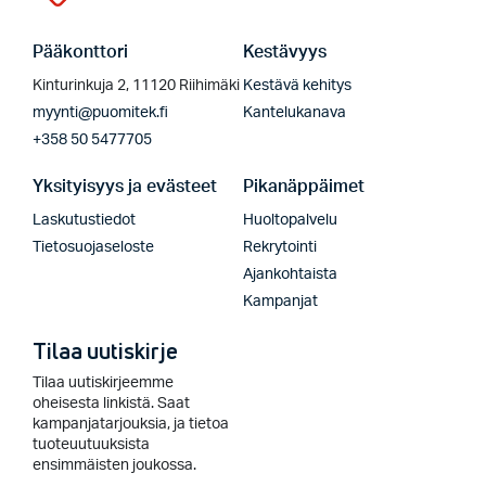
Pääkonttori
Kestävyys
Kinturinkuja 2, 11120 Riihimäki
Kestävä kehitys
myynti@puomitek.fi
Kantelukanava
+358 50 5477705
Yksityisyys ja evästeet
Pikanäppäimet
Laskutustiedot
Huoltopalvelu
Tietosuojaseloste
Rekrytointi
Ajankohtaista
Kampanjat
Tilaa uutiskirje
Tilaa uutiskirjeemme
oheisesta linkistä. Saat
kampanjatarjouksia, ja tietoa
tuoteuutuuksista
ensimmäisten joukossa.