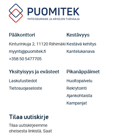
Pääkonttori
Kestävyys
Kinturinkuja 2, 11120 Riihimäki
Kestävä kehitys
myynti@puomitek.fi
Kantelukanava
+358 50 5477705
Yksityisyys ja evästeet
Pikanäppäimet
Laskutustiedot
Huoltopalvelu
Tietosuojaseloste
Rekrytointi
Ajankohtaista
Kampanjat
Tilaa uutiskirje
Tilaa uutiskirjeemme
oheisesta linkistä. Saat