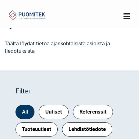
Koti
Ajankohtaista
Ajankohtaista
Täältä löydät tietoa ajankohtaisista asioista ja
tiedotuksista
Filter
All
Uutiset
Referenssit
Tuoteuutiset
Lehdistötiedote