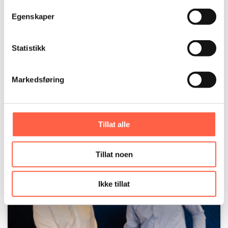
Egenskaper
Statistikk
Markedsføring
EMK Capital ostaa Ruotsalaisen Great Security -yhtiön
Kaupan myötä yhtiö integroidaan Garda Sikring
Tillat alle
Groupiin ja…
Tillat noen
Ikke tillat