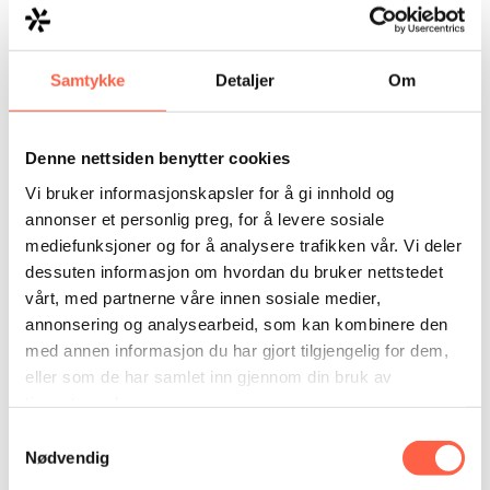
Samtykke
Detaljer
Om
Denne nettsiden benytter cookies
Vi bruker informasjonskapsler for å gi innhold og
annonser et personlig preg, for å levere sosiale
mediefunksjoner og for å analysere trafikken vår. Vi deler
dessuten informasjon om hvordan du bruker nettstedet
vårt, med partnerne våre innen sosiale medier,
Garda Sikring Group viimeistelee GPP Perimeter
Protection -yrityksen hankinnan Suomessa
annonsering og analysearbeid, som kan kombinere den
med annen informasjon du har gjort tilgjengelig for dem,
Kaupan myötä yhtiö integroidaan Garda Sikring
eller som de har samlet inn gjennom din bruk av
Groupiin ja…
tjenestene deres.
Samtykkevalg
Nødvendig