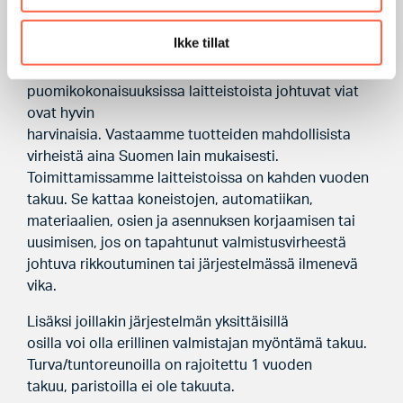
Puomitek-tuotteiden takuu!
Ikke tillat
Puomitekin toimittamissa portti- ja
puomikokonaisuuksissa laitteistoista johtuvat viat
ovat hyvin
harvinaisia. Vastaamme tuotteiden mahdollisista
virheistä aina Suomen lain mukaisesti.
Toimittamissamme laitteistoissa on kahden vuoden
takuu. Se kattaa koneistojen, automatiikan,
materiaalien, osien ja asennuksen korjaamisen tai
uusimisen, jos on tapahtunut valmistusvirheestä
johtuva rikkoutuminen tai järjestelmässä ilmenevä
vika.
Lisäksi joillakin järjestelmän yksittäisillä
osilla voi olla erillinen valmistajan myöntämä takuu.
Turva/tuntoreunoilla on rajoitettu 1 vuoden
takuu, paristoilla ei ole takuuta.