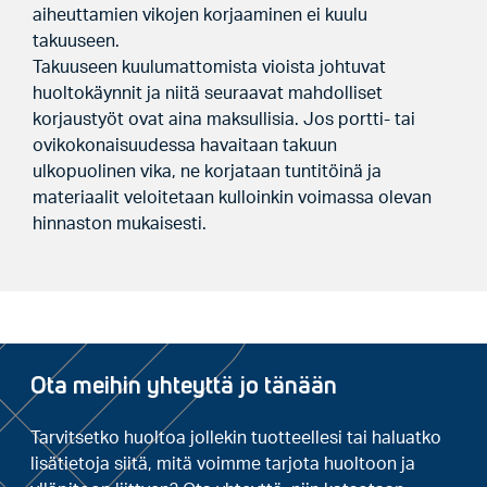
aiheuttamien vikojen korjaaminen ei kuulu
takuuseen.
Takuuseen kuulumattomista vioista johtuvat
huoltokäynnit ja niitä seuraavat mahdolliset
korjaustyöt ovat aina maksullisia. Jos portti- tai
ovikokonaisuudessa havaitaan takuun
ulkopuolinen vika, ne korjataan tuntitöinä ja
materiaalit veloitetaan kulloinkin voimassa olevan
hinnaston mukaisesti.
Ota meihin yhteyttä jo tänään
Tarvitsetko huoltoa jollekin tuotteellesi tai haluatko
lisätietoja siitä, mitä voimme tarjota huoltoon ja