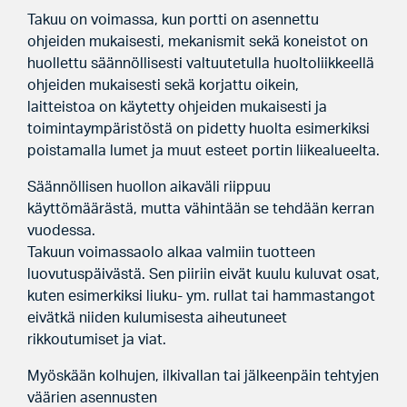
Takuu on voimassa, kun portti on asennettu
ohjeiden mukaisesti, mekanismit sekä koneistot on
huollettu säännöllisesti valtuutetulla huoltoliikkeellä
ohjeiden mukaisesti sekä korjattu oikein,
laitteistoa on käytetty ohjeiden mukaisesti ja
toimintaympäristöstä on pidetty huolta esimerkiksi
poistamalla lumet ja muut esteet portin liikealueelta.
Säännöllisen huollon aikaväli riippuu
käyttömäärästä, mutta vähintään se tehdään kerran
vuodessa.
Takuun voimassaolo alkaa valmiin tuotteen
luovutuspäivästä. Sen piiriin eivät kuulu kuluvat osat,
kuten esimerkiksi liuku- ym. rullat tai hammastangot
eivätkä niiden kulumisesta aiheutuneet
rikkoutumiset ja viat.
Myöskään kolhujen, ilkivallan tai jälkeenpäin tehtyjen
väärien asennusten