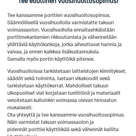
Tee edullinen vuosihuoltosopimus!
Tee kanssamme porttien vuosihuoltosopimus.
Säännöllisellä vuosihuollolla varmistatte takuun
voimassaolon. Vuosihuollolla ennaltaehkäistään
porttimekanismien rikkoutumista ja vähennetään
yllättäviä käyttökatkoja, jotka aiheuttavat harmia ja
vaivaa, ja ennen kaikkea lisäkustannuksia.
Samalla myös portin käyttöikä pitenee.
Vuosihuolloissa tarkistetaan laitteistojen kiinnitykset,
säädöt sekä toiminta, luetaan vikakoodit sekä
tarkistetaan käyttökerrat. Mahdolliset takuun
ulkopuoliset viat korjataan tuntitöinä ja materiaalit
veloitetaan kulloinkin voimassa olevan hinnaston
mukaisesti.
Ota yhteyttä ja tee kanssamme vuosihuoltosopimus.
Näin varmistat takuun voimassaolon ja
pidennät porttisi käyttöikää sekä vähennät kalliita