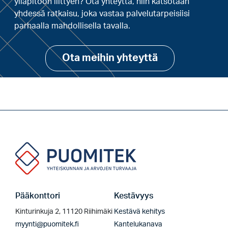
ylläpitoon liittyen? Ota yhteyttä, niin katsotaan
yhdessä ratkaisu, joka vastaa palvelutarpeisiisi
parhaalla mahdollisella tavalla.
Ota meihin yhteyttä
Pääkonttori
Kestävyys
Kinturinkuja 2, 11120 Riihimäki
Kestävä kehitys
myynti@puomitek.fi
Kantelukanava