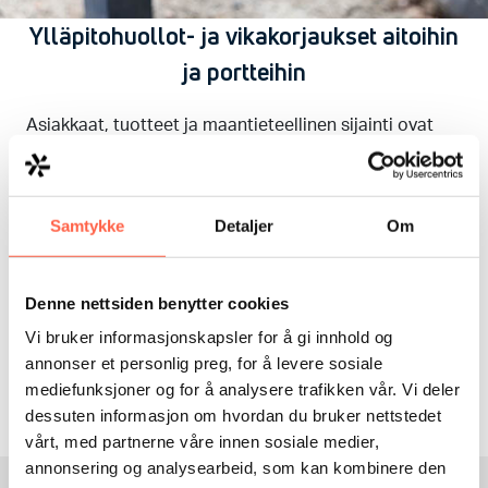
Ylläpitohuollot- ja vikakorjaukset aitoihin
ja portteihin
Asiakkaat, tuotteet ja maantieteellinen sijainti ovat
erilaisia, joten sovitamme palvelusopimusten sisällön
asiakkaidemme toiveiden ja tarpeiden mukaan. Esim.
Huoltopalvelumme saapuu tekemään ylläpitohuollot
Samtykke
Detaljer
Om
sovittuna ajankohtana tuotannon seisausten
minimoimiseksi.
Tämä on usein paras vaihtoehto aluesuojausten
Denne nettsiden benytter cookies
häiriöttömän toiminnan, ja laitteistojen
Vi bruker informasjonskapsler for å gi innhold og
pitkäikäisyyden maksimoimisen kannalta. Kaikki työt
annonser et personlig preg, for å levere sosiale
dokumentoidaan ja raportoidaan parhaan
mediefunksjoner og for å analysere trafikken vår. Vi deler
mahdollisen toimintavalmiuden saavuttamiseksi.
dessuten informasjon om hvordan du bruker nettstedet
vårt, med partnerne våre innen sosiale medier,
annonsering og analysearbeid, som kan kombinere den