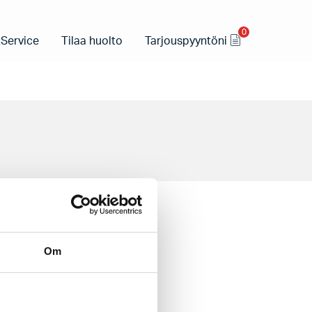
0
Service
Tilaa huolto
Tarjouspyyntöni
Om