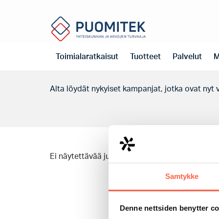
Koti
Kampanjat
Kampanjamme
Toimialaratkaisut
Tuotteet
Palvelut
M
Alta löydät nykyiset kampanjat, jotka ovat nyt
Ei näytettävää julkaisua
Samtykke
Denne nettsiden benytter c