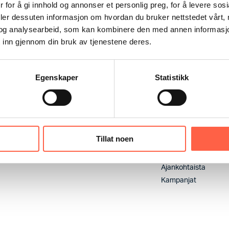
 for å gi innhold og annonser et personlig preg, for å levere sos
deler dessuten informasjon om hvordan du bruker nettstedet vårt,
og analysearbeid, som kan kombinere den med annen informasjon d
 inn gjennom din bruk av tjenestene deres.
Egenskaper
Statistikk
Yksityisyys ja evästeet
Pikanäppäimet
Tillat noen
Laskutustiedot
Huoltopalvelu
Tietosuojaseloste
Rekrytointi
Ajankohtaista
Kampanjat