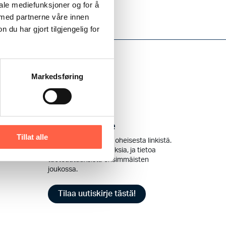
iale mediefunksjoner og for å
 med partnerne våre innen
u har gjort tilgjengelig for
Markedsføring
Tilaa uutiskirje
Tillat alle
Tilaa uutiskirjeemme oheisesta linkistä.
Saat kampanjatarjouksia, ja tietoa
tuoteuutuuksista ensimmäisten
joukossa.
Tilaa uutiskirje tästä!