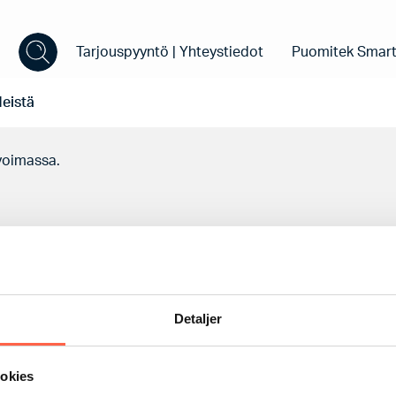
Tarjouspyyntö | Yhteystiedot
Puomitek Smart
eistä
 voimassa.
Detaljer
ookies