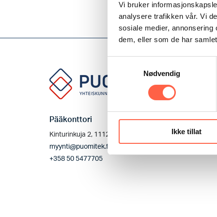
Vi bruker informasjonskapsler
analysere trafikken vår. Vi 
sosiale medier, annonsering 
dem, eller som de har samlet
Samtykkevalg
Nødvendig
Pääkonttori
Kestävyys
Ikke tillat
Kinturinkuja 2, 11120 Riihimäki
Kestävä kehitys
myynti@puomitek.fi
Kantelukanava
+358 50 5477705