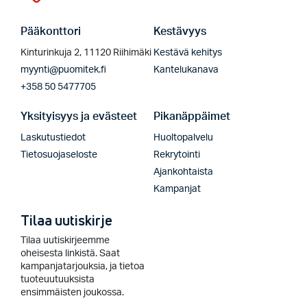
Pääkonttori
Kestävyys
Kinturinkuja 2, 11120 Riihimäki
Kestävä kehitys
myynti@puomitek.fi
Kantelukanava
+358 50 5477705
Yksityisyys ja evästeet
Pikanäppäimet
Laskutustiedot
Huoltopalvelu
Tietosuojaseloste
Rekrytointi
Ajankohtaista
Kampanjat
Tilaa uutiskirje
Tilaa uutiskirjeemme
oheisesta linkistä. Saat
kampanjatarjouksia, ja tietoa
tuoteuutuuksista
ensimmäisten joukossa.