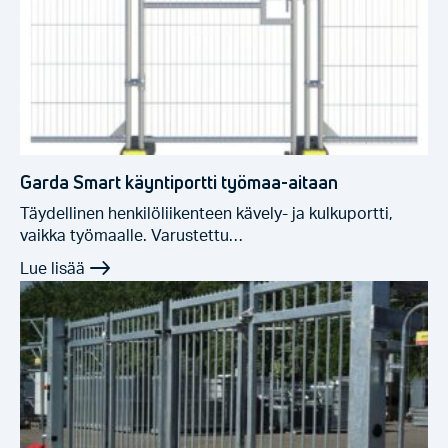
Garda Smart käyntiportti työmaa-aitaan
Täydellinen henkilöliikenteen kävely- ja kulkuportti,
vaikka työmaalle. Varustettu…