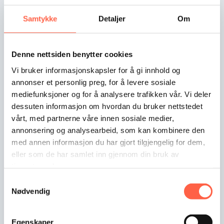
Samtykke
Detaljer
Om
Garda Liikuteltava Liukuportti PI-95 LUX, vasen
Denne nettsiden benytter cookies
Erittäin kestävä ja vankka 6 m sinkitty liukuportti,…
Vi bruker informasjonskapsler for å gi innhold og
annonser et personlig preg, for å levere sosiale
mediefunksjoner og for å analysere trafikken vår. Vi deler
dessuten informasjon om hvordan du bruker nettstedet
vårt, med partnerne våre innen sosiale medier,
annonsering og analysearbeid, som kan kombinere den
med annen informasjon du har gjort tilgjengelig for dem,
eller som de har samlet inn gjennom din bruk av
tjenestene deres.
Samtykkevalg
Nødvendig
Egenskaper