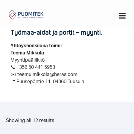
Koti
Työmaaportit
Työmaaportit
Työmaa-aidat ja portit – myynti.
Yhteyshenkilönä toimii:
Teemu Mikkola
Myyntipäällikkö
📞 +358 50 441 5953
✉️ teemu.mikkola@heras.com
📍 Puusepäntie 11, 04360 Tuusula
Showing all 12 results