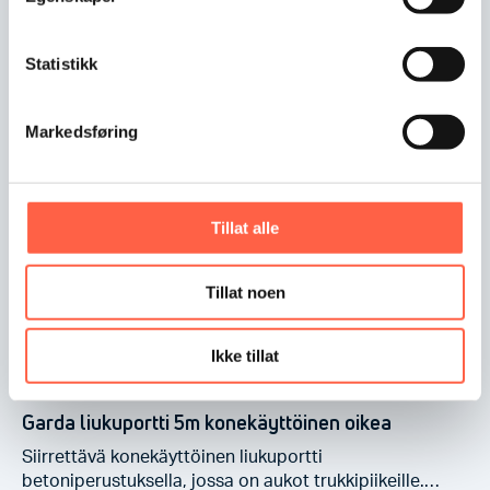
Garda Liikuteltava Liukuportti PI-95 LUX, oikea
Erittäin kestävä ja vankka 6 m sinkitty liukuportti,…
Statistikk
Markedsføring
Tillat alle
Tillat noen
Ikke tillat
Garda liukuportti 5m konekäyttöinen oikea
Siirrettävä konekäyttöinen liukuportti
betoniperustuksella, jossa on aukot trukkipiikeille.…