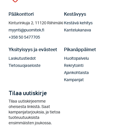
Pääkonttori
Kestävyys
Kinturinkuja 2, 11120 Riihimäki
Kestävä kehitys
myynti@puomitek.fi
Kantelukanava
+358 50 5477705
Yksityisyys ja evästeet
Pikanäppäimet
Laskutustiedot
Huoltopalvelu
Tietosuojaseloste
Rekrytointi
Ajankohtaista
Kampanjat
Tilaa uutiskirje
Tilaa uutiskirjeemme
oheisesta linkistä. Saat
kampanjatarjouksia, ja tietoa
tuoteuutuuksista
ensimmäisten joukossa.