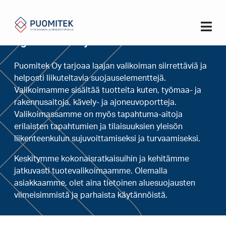
Koti
Työmaa-aidat ja tarvikkeet
Työmaa-aidat ja tarvikkeet
Puomitek Oy tarjoaa laajan valikoiman siirrettäviä ja
helposti liikuteltavia suojauselementtejä.
Valikoimamme sisältää tuotteita kuten, työmaa- ja
rakennusaitoja, kävely- ja ajoneuvoportteja.
Valikoimassamme on myös tapahtuma-aitoja
erilaisten tapahtumien ja tilaisuuksien yleisön
liikenteenkulun sujuvoittamiseksi ja turvaamiseksi.
Keskitymme kokonaisratkaisuihin ja kehitämme
jatkuvasti tuotevalikoimaamme. Olemalla
asiakkaamme, olet aina tietoinen aluesuojausten
viimeisimmistä ja parhaista käytännöistä.