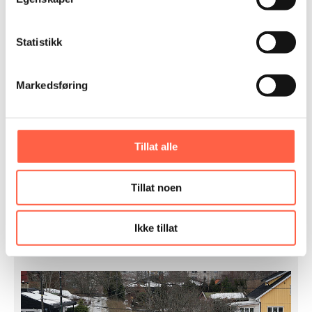
Statistikk
LED työvalot ja valotornit
Markedsføring
Tillat alle
Tillat noen
Ikke tillat
Suojapeitteet ja kankaat