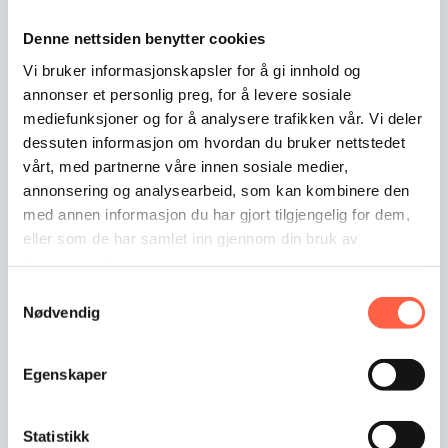
Denne nettsiden benytter cookies
Vi bruker informasjonskapsler for å gi innhold og
annonser et personlig preg, for å levere sosiale
mediefunksjoner og for å analysere trafikken vår. Vi deler
dessuten informasjon om hvordan du bruker nettstedet
Acces Pro H puomi
vårt, med partnerne våre innen sosiale medier,
Gardan Access Pro H -puomiin on saatavilla
annonsering og analysearbeid, som kan kombinere den
integroitu…
med annen informasjon du har gjort tilgjengelig for dem,
eller som de har samlet inn gjennom din bruk av
tjenestene deres.
Samtykkevalg
Nødvendig
Egenskaper
Statistikk