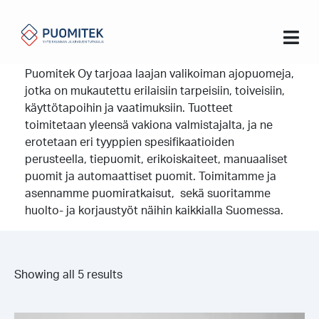
Koti
Puomit
Puomit
Puomitek Oy tarjoaa laajan valikoiman ajopuomeja,
jotka on mukautettu erilaisiin tarpeisiin, toiveisiin,
käyttötapoihin ja vaatimuksiin. Tuotteet
toimitetaan yleensä vakiona valmistajalta, ja ne
erotetaan eri tyyppien spesifikaatioiden
perusteella, tiepuomit, erikoiskaiteet, manuaaliset
puomit ja automaattiset puomit. Toimitamme ja
asennamme puomiratkaisut, sekä suoritamme
huolto- ja korjaustyöt näihin kaikkialla Suomessa.
Showing all 5 results