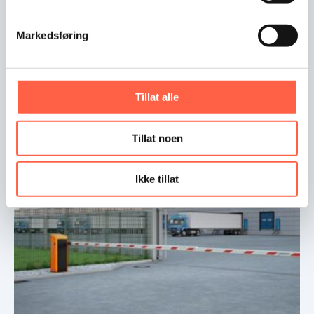
Markedsføring
Acces Pro XL2 puomi
Gardan Access XL2 puomi on erittäin turvallinen,
Tillat alle
johon…
Tillat noen
Ikke tillat