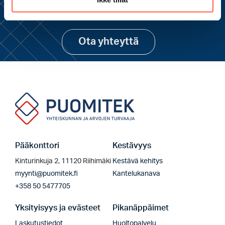
Ota yhteyttä ja pyydä lisätietoja
Ota yhteyttä
Pääkonttori
Kestävyys
Kinturinkuja 2, 11120 Riihimäki
Kestävä kehitys
myynti@puomitek.fi
Kantelukanava
+358 50 5477705
Yksityisyys ja evästeet
Pikanäppäimet
Laskutustiedot
Huoltopalvelu