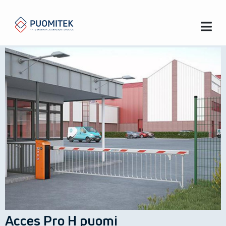
Koti
Puomit
Acces Pro H puomi
Acces Pro H puomi