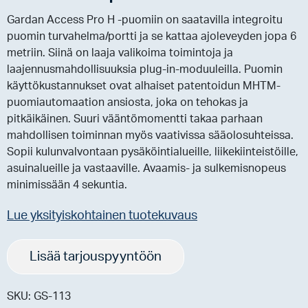
Gardan Access Pro H -puomiin on saatavilla integroitu
puomin turvahelma/portti ja se kattaa ajoleveyden jopa 6
metriin. Siinä on laaja valikoima toimintoja ja
laajennusmahdollisuuksia plug-in-moduuleilla. Puomin
käyttökustannukset ovat alhaiset patentoidun MHTM-
puomiautomaation ansiosta, joka on tehokas ja
pitkäikäinen. Suuri vääntömomentti takaa parhaan
mahdollisen toiminnan myös vaativissa sääolosuhteissa.
Sopii kulunvalvontaan pysäköintialueille, liikekiinteistöille,
asuinalueille ja vastaaville. Avaamis- ja sulkemisnopeus
minimissään 4 sekuntia.
Lue yksityiskohtainen tuotekuvaus
Lisää tarjouspyyntöön
SKU:
GS-113