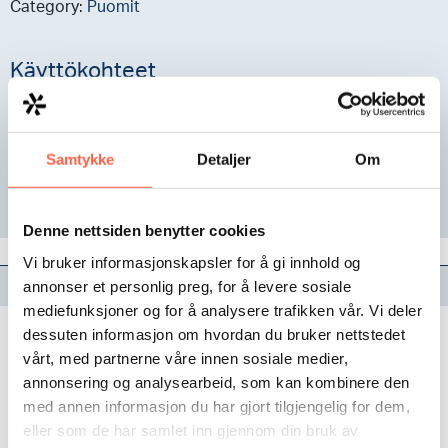
Category:
Puomit
Käyttökohteet
Erinomainen ratkaisu kaikkiin sisäänkäynteihin, jotka
edellyttävät tehokasta ihmisen luvattoman pääsyn
estämistä ajoneuvon valvotun sisäänpääsyn lisäksi.
Samtykke
Detaljer
Om
Denne nettsiden benytter cookies
Vi bruker informasjonskapsler for å gi innhold og
annonser et personlig preg, for å levere sosiale
Description
mediefunksjoner og for å analysere trafikken vår. Vi deler
dessuten informasjon om hvordan du bruker nettstedet
Käytettäväksi aukon leveyksinä 6 metriin asti.
vårt, med partnerne våre innen sosiale medier,
Vakiopuomiin saatavilla olevan turvahelman/aidan lisäksi
annonsering og analysearbeid, som kan kombinere den
voidaan toimittaa korkeampi 1,3 / 1,8 m aita puomin yli
med annen informasjon du har gjort tilgjengelig for dem,
kiipeämisen estämiseksi. Valittavissa vakiovärit RAL 2000
eller som de har samlet inn gjennom din bruk av
(oranssi), RAL 9006 (valkoinen alumiini) ja RAL 9007