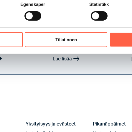
Egenskaper
Statistikk
apeite valkoinen
Garda suojapeite valkoinen
 m
muovi 20m
Tillat noen
n työmaa-aitaelementin
Suojapeitteet ovat järkevä ja
lkoinen suojapeite.
tehokas ratkaisu tuomaan
eet ovat järkevä…
näkösuojaa…
Yksityisyys ja evästeet
Pikanäppäimet