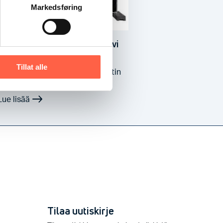
Markedsføring
Garda Suojapeite Musta muovi
3,4m
Tillat alle
Yksittäisen työmaa-aitaelementin
kokoinen musta suojapeite.
Suojapeitteet ovat järkevä…
Tilaa uutiskirje