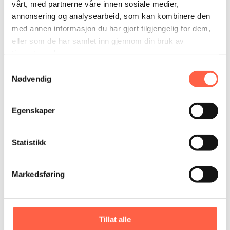
vårt, med partnerne våre innen sosiale medier,
annonsering og analysearbeid, som kan kombinere den
med annen informasjon du har gjort tilgjengelig for dem,
eller som de har samlet inn gjennom din bruk av
tjenestene deres.
Samtykkevalg
Nødvendig
Pyöröportti
Egenskaper
Statistikk
Markedsføring
Tillat alle
Puomit