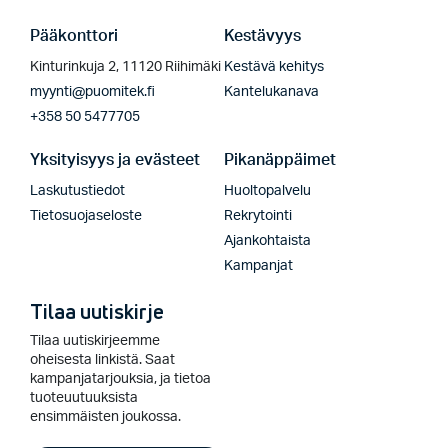
Pääkonttori
Kestävyys
Kinturinkuja 2, 11120 Riihimäki
Kestävä kehitys
myynti@puomitek.fi
Kantelukanava
+358 50 5477705
Yksityisyys ja evästeet
Pikanäppäimet
Laskutustiedot
Huoltopalvelu
Tietosuojaseloste
Rekrytointi
Ajankohtaista
Kampanjat
Tilaa uutiskirje
Tilaa uutiskirjeemme
oheisesta linkistä. Saat
kampanjatarjouksia, ja tietoa
tuoteuutuuksista
ensimmäisten joukossa.